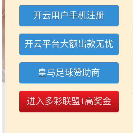
开云用户手机注册
开云平台大额出款无忧
皇马足球赞助商
进入多彩联盟1高奖金